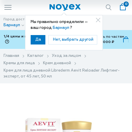
0
Город доставки
Способ доставки
Мы правильно определили —
Барнаул
Доставка
ваш город
Барнаул
?
1/4 цены и покупки ваши с Подели
Можно оплатить по частям
Да
Нет, выбрать другой
от 700 ₽ до 15,000 ₽
ⓘ
Главная
Каталог
Уход за лицом
Кремы для лица
Крем дневной
Крем для лица дневной Librederm Aevit Reloader Лифтинг-
эксперт, от 45 лет, 50 мл