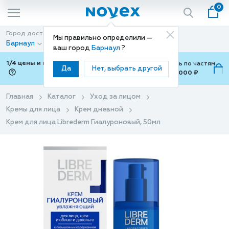
0
Город доставки
Способ доставки
Мы правильно определили —
Барнаул
Доставка
ваш город
Барнаул
?
1/4 цены и покупки ваши с Подели
Можно оплатить по частям
Да
Нет, выбрать другой
от 700 ₽ до 15,000 ₽
ⓘ
Главная
Каталог
Уход за лицом
Кремы для лица
Крем дневной
Крем для лица Librederm Гиалуроновый, 50мл