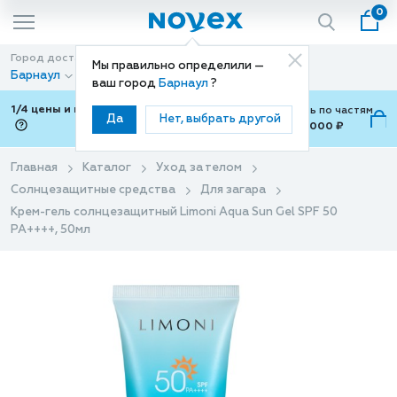
0
Город доставки
Способ доставки
Мы правильно определили —
Барнаул
Доставка
ваш город
Барнаул
?
1/4 цены и покупки ваши с Подели
Можно оплатить по частям
Да
Нет, выбрать другой
от 700 ₽ до 15,000 ₽
ⓘ
Главная
Каталог
Уход за телом
Солнцезащитные средства
Для загара
Крем-гель солнцезащитный Limoni Aqua Sun Gel SPF 50
РА++++, 50мл