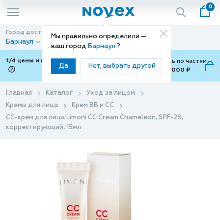
0
Город доставки
Способ доставки
Мы правильно определили —
Барнаул
Доставка
ваш город
Барнаул
?
1/4 цены и покупки ваши с Подели
Можно оплатить по частям
Да
Нет, выбрать другой
от 700 ₽ до 15,000 ₽
ⓘ
Главная
Каталог
Уход за лицом
Кремы для лица
Крем BB и СС
CC-крем для лица Limoni CC Cream Chameleon, SPF-28,
корректирующий, 15мл