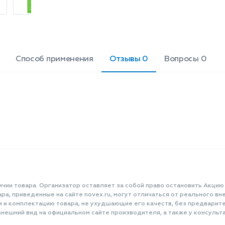
Ниацинамид осветляет и
выравнивает поверхность кожи,
способствует уменьшению
гиперпигментации, улучшает тон,
придает сияние, уменьшает поры,
устраняет прыщи и акне. Пантенол
Способ применения
Отзывы 0
Вопросы 0
запускает ускоренную регенерацию
тканей эпидермиса, глубоко
увлажняет и оказывает местное
противовоспалительное действие.
Лосьон легко наносится и быстро
впитывается, не оставляя следов.
Объем: 200 мл.
ичии товара. Организатор оставляет за собой право остановить Акцию
а, приведенные на сайте novex.ru, могут отличаться от реального вне
и и комплектацию товара, не ухудшающие его качеств, без предварит
нешний вид на официальном сайте производителя, а также у консульта