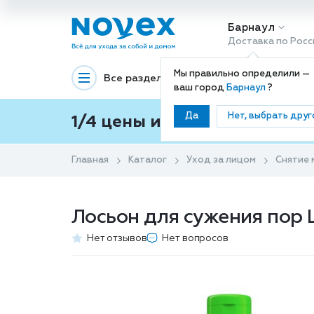
Барнаул
Доставка по Росс
Мы правильно определили —
Все разделы
Декоративная космети
ваш город
Барнаул
?
Да
Нет, выбрать друг
1/4 цены и покупки ваши с
Главная
Каталог
Уход за лицом
Снятие 
Лосьон для сужения пор 
Нет отзывов
Нет вопросов