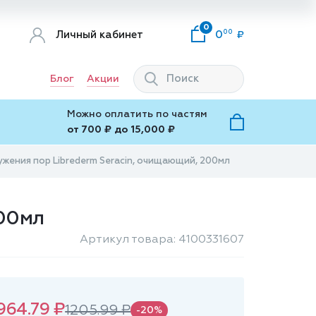
0
00
Личный кабинет
0
Блог
Акции
Можно оплатить по частям
от 700 ₽ до 15,000 ₽
ужения пор Librederm Seracin, очищающий, 200мл
200мл
Артикул товара: 4100331607
964.79 ₽
1205.99 ₽
-20%