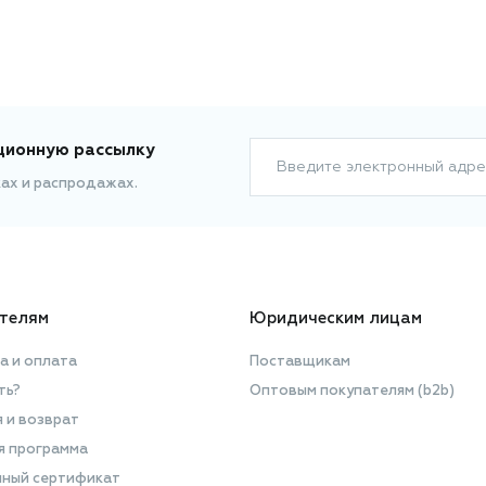
ционную рассылку
Введите электронный адре
ках и распродажах.
телям
Юридическим лицам
а и оплата
Поставщикам
ть?
Оптовым покупателям (b2b)
я и возврат
я программа
ный сертификат