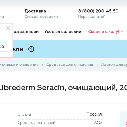
Доставка
8 (800) 200-45-50
ии
Способ доставки
Перезвонить?
ка
Уход за лицом
Уход за волосами
Скоро в школу!
ой
 Подели
ⓘ
макияжа и очищение
Средства для очищения
Лосьон для с
Librederm Seracin, очищающий, 
Россия
Страна
730
Срок годности, дней