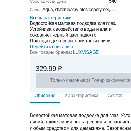
540
Срок годности, дней
Aqua, styrene/acrylates copolymer,
Состав
propylene glycol, alcohol denat.,
Все характеристики
xanthan gum, phenoxyethanol,
Водостойкая матовая подводка для глаз.
potassium sorbate, sodium
Устойчива к воздействию воды и влаги,
сохраняет черный цвет надолго.
dehydroacetate, allantoin, tetrasodium
Подходит для прорисовки тонких линий,
edta, bisabolol, ethylhexylglycerin,
также линии роста ресниц и позволяет
Перейти к описанию
polyester-4, farnesol, tocopherol, Ci
Все товары бренда:
LUXVISAGE
нанести точный контур. Яркие пигменты
77499, Ci 77266 (nano).
обеспечивают насыщенный матовый
финиш. Легко удаляется любым
329.99 ₽
средством для демакияжа. Безопасная
формула: не содержит парабенов,
Только самовывоз
Товар закончился
алканоламина и триэтаноламина. Объем
3г
Описание
Характеристики
Состав
Водостойкая матовая подводка для глаз. Усто
линий, также линии роста ресниц и позволяе
любым средством для демакияжа. Безопасная