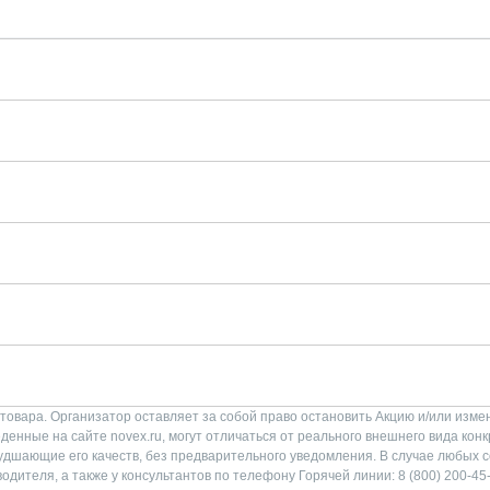
товара. Организатор оставляет за собой право остановить Акцию и/или изме
енные на сайте novex.ru, могут отличаться от реального внешнего вида конк
худшающие его качеств, без предварительного уведомления. В случае любых 
ителя, а также у консультантов по телефону Горячей линии: 8 (800) 200-45-