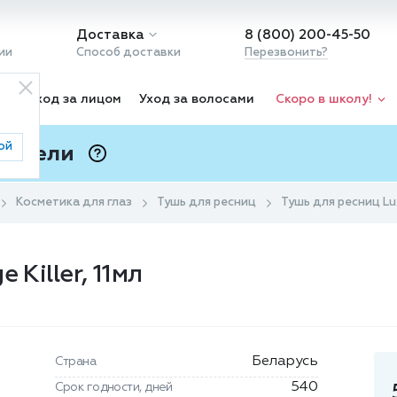
Доставка
8 (800) 200-45-50
ии
Способ доставки
Перезвонить?
ка
Уход за лицом
Уход за волосами
Скоро в школу!
ой
 Подели
ⓘ
Косметика для глаз
Тушь для ресниц
Тушь для ресниц Luxv
 Killer, 11мл
Беларусь
Страна
540
Срок годности, дней