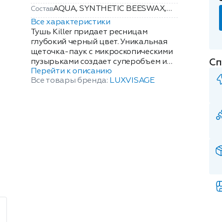
AQUA, SYNTHETIC BEESWAX,
Состав
PARAFFIN, ACACIA SENEGAL
Все характеристики
GUM, STEARIC ACID,
Тушь Killer придает ресницам
TRIETHANOLAMINE, PALMITIC
глубокий черный цвет. Уникальная
щеточка-паук с микроскопическими
ACID, POLYBUTENE, GLYCERYL
Сп
пузырьками создает суперобъем и
STEARATE, VP/EICOSENE
Перейти к описанию
обеспечивает идеальное
COPOLYMER, COPERNICIA
Все товары бренда:
LUXVISAGE
разделение. Полезные компоненты:
CERIFERA CERA, BUTYLENE
экстракт сенегальской акации -
GLYCOL, ORYZA SATIVA CERA,
природный антисептик,
PHENOXYETHANOL,
обеспечивающий фиксацию ресниц,
METHYLPARABEN,
карнаубский воск и воск рисовых
PROPYLPARABEN,
отрубей питают и защищают.
HYDROXYETHYLCELLULOSE, CI
Материал щеточки: силикон. Объем:
77499.
11мл.