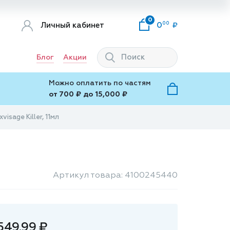
0
00
Личный кабинет
0
Блог
Акции
Можно оплатить по частям
от 700 ₽ до 15,000 ₽
isage Killer, 11мл
Артикул товара: 4100245440
549.99 ₽