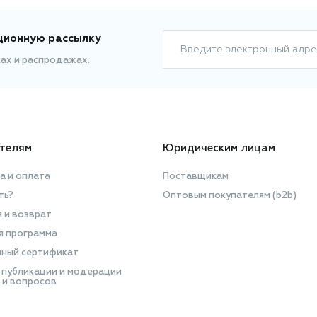
ционную рассылку
Введите электронный адре
ках и распродажах.
телям
Юридическим лицам
а и оплата
Поставщикам
ть?
Оптовым покупателям (b2b)
я и возврат
я программа
ный сертификат
 публикации и модерации
 и вопросов