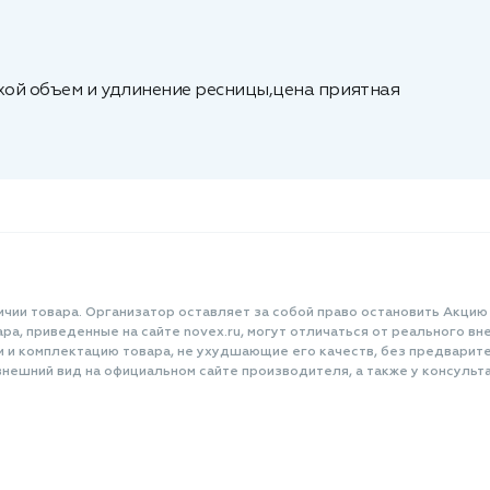
охой объем и удлинение ресницы,цена приятная
ичии товара. Организатор оставляет за собой право остановить Акцию
а, приведенные на сайте novex.ru, могут отличаться от реального вне
и и комплектацию товара, не ухудшающие его качеств, без предварит
нешний вид на официальном сайте производителя, а также у консульта