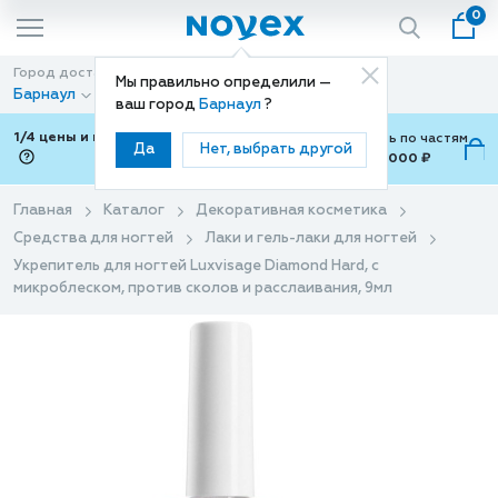
0
Город доставки
Способ доставки
Мы правильно определили —
Барнаул
Доставка
ваш город
Барнаул
?
1/4 цены и покупки ваши с Подели
Можно оплатить по частям
Да
Нет, выбрать другой
от 700 ₽ до 15,000 ₽
ⓘ
Главная
Каталог
Декоративная косметика
Средства для ногтей
Лаки и гель-лаки для ногтей
Укрепитель для ногтей Luxvisage Diamond Hard, с
микроблеском, против сколов и расслаивания, 9мл