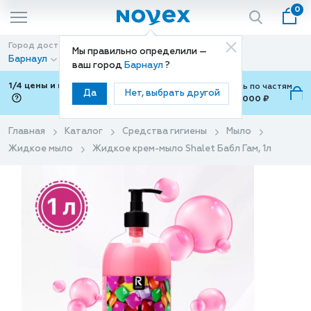
0
Город доставки
Способ доставки
Мы правильно определили —
Барнаул
Доставка
ваш город
Барнаул
?
1/4 цены и покупки ваши с Подели
Можно оплатить по частям
Да
Нет, выбрать другой
от 700 ₽ до 15,000 ₽
ⓘ
Главная
Каталог
Средства гигиены
Мыло
Жидкое мыло
Жидкое крем-мыло Shalet Бабл Гам, 1л