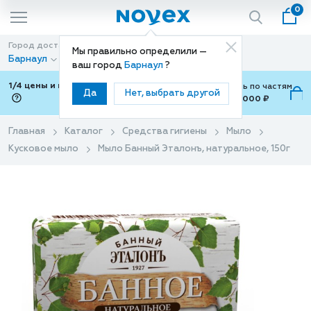
0
Город доставки
Способ доставки
Мы правильно определили —
Барнаул
Доставка
ваш город
Барнаул
?
1/4 цены и покупки ваши с Подели
Можно оплатить по частям
Да
Нет, выбрать другой
от 700 ₽ до 15,000 ₽
ⓘ
Главная
Каталог
Средства гигиены
Мыло
Кусковое мыло
Мыло Банный Эталонъ, натуральное, 150г