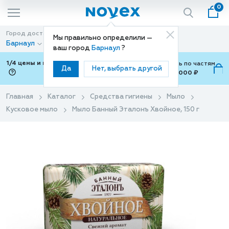
0
Город доставки
Способ доставки
Мы правильно определили —
Барнаул
Доставка
ваш город
Барнаул
?
1/4 цены и покупки ваши с Подели
Можно оплатить по частям
Да
Нет, выбрать другой
от 700 ₽ до 15,000 ₽
ⓘ
Главная
Каталог
Средства гигиены
Мыло
Кусковое мыло
Мыло Банный Эталонъ Хвойное, 150 г