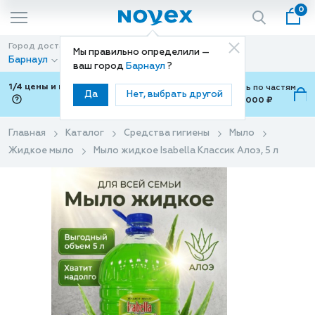
0
Город доставки
Способ доставки
Мы правильно определили —
Барнаул
Доставка
ваш город
Барнаул
?
1/4 цены и покупки ваши с Подели
Можно оплатить по частям
Да
Нет, выбрать другой
от 700 ₽ до 15,000 ₽
ⓘ
Главная
Каталог
Средства гигиены
Мыло
Жидкое мыло
Мыло жидкое Isabella Классик Алоэ, 5 л