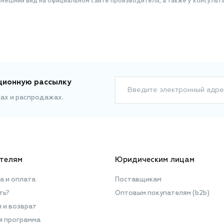
нешний вид на официальном сайте производителя, а также у консульта
ционную рассылку
Введите электронный адре
ках и распродажах.
телям
Юридическим лицам
а и оплата
Поставщикам
ть?
Оптовым покупателям (b2b)
я и возврат
я программа