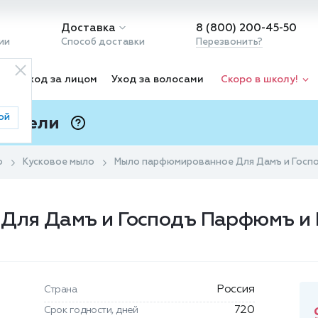
Доставка
8 (800) 200-45-50
ии
Способ доставки
Перезвонить?
ка
Уход за лицом
Уход за волосами
Скоро в школу!
ой
 Подели
ⓘ
о
Кусковое мыло
Мыло парфюмированное Для Дамъ и Господ
ля Дамъ и Господъ Парфюмъ и М
Россия
Страна
720
Срок годности, дней