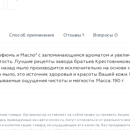
Способ применения
Отзывы 1
Вопросы 0
арфюмъ и Масло" с запоминающимся ароматом и увел
стость. Лучшие рецепты завода братьев Крестовнико
лет назад мыло производится исключительно на основе
о мыло, это источник здоровья и красоты Вашей кожи
ваемые ощущения чистоты и мягкости. Масса: 190 г.
ичии товара. Организатор оставляет за собой право остановить Акцию
а, приведенные на сайте novex.ru, могут отличаться от реального вне
и и комплектацию товара, не ухудшающие его качеств, без предварит