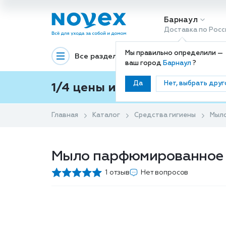
Барнаул
Доставка по Росс
Мы правильно определили —
Все разделы
Декоративная космети
ваш город
Барнаул
?
Да
Нет, выбрать друг
1/4 цены и покупки ваши с
Главная
Каталог
Средства гигиены
Мыл
Мыло парфюмированное Д
1 отзыв
Нет вопросов