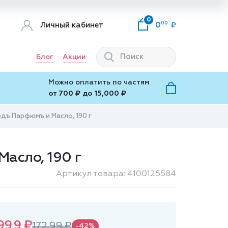
0
00
Личный кабинет
0
Блог
Акции
Можно оплатить по частям
от 700 ₽ до 15,000 ₽
ъ Парфюмъ и Масло, 190 г
асло, 190 г
Артикул товара: 4100125584
99.9 ₽
172.99 ₽
-42%