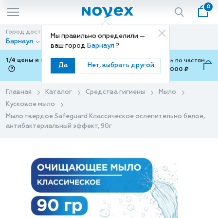
0
Город доставки
Способ доставки
Мы правильно определили —
Барнаул
Доставка
ваш город
Барнаул
?
1/4 цены и покупки ваши с Подели
Можно оплатить по частям
Да
Нет, выбрать другой
от 700 ₽ до 15,000 ₽
ⓘ
Главная
Каталог
Средства гигиены
Мыло
Кусковое мыло
Мыло твердое Safeguard Классическое ослепительно белое,
антибактериальный эффект, 90г