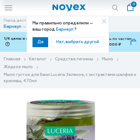
0
Город доставки
Способ доставки
Мы правильно определили —
Барнаул
Доставка
ваш город
Барнаул
?
1/4 цены и покупки ваши с Подели
Можно оплатить по частям
Да
Нет, выбрать другой
от 700 ₽ до 15,000 ₽
ⓘ
Главная
Каталог
Средства гигиены
Мыло
Жидкое мыло
Мыло густое для бани Luceria Зеленое, с экстрактами шалфея и
крапивы, 470мл