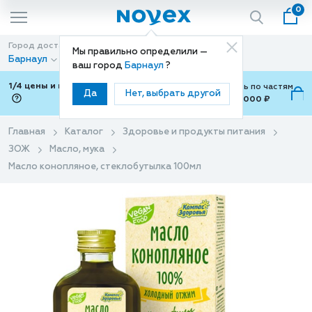
0
Город доставки
Способ доставки
Мы правильно определили —
Барнаул
Доставка
ваш город
Барнаул
?
1/4 цены и покупки ваши с Подели
Можно оплатить по частям
Да
Нет, выбрать другой
от 700 ₽ до 15,000 ₽
ⓘ
Главная
Каталог
Здоровье и продукты питания
ЗОЖ
Масло, мука
Масло конопляное, стеклобутылка 100мл