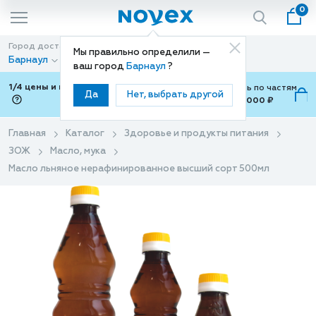
0
Город доставки
Способ доставки
Мы правильно определили —
Барнаул
Доставка
ваш город
Барнаул
?
1/4 цены и покупки ваши с Подели
Можно оплатить по частям
Да
Нет, выбрать другой
от 700 ₽ до 15,000 ₽
ⓘ
Главная
Каталог
Здоровье и продукты питания
ЗОЖ
Масло, мука
Масло льняное нерафинированное высший сорт 500мл