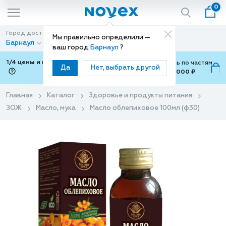
0
Город доставки
Способ доставки
Мы правильно определили —
Барнаул
Доставка
ваш город
Барнаул
?
1/4 цены и покупки ваши с Подели
Можно оплатить по частям
Да
Нет, выбрать другой
от 700 ₽ до 15,000 ₽
ⓘ
Главная
Каталог
Здоровье и продукты питания
ЗОЖ
Масло, мука
Масло облепиховое 100мл (ф30)