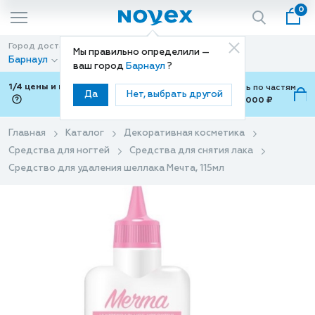
0
Город доставки
Способ доставки
Мы правильно определили —
Барнаул
Доставка
ваш город
Барнаул
?
1/4 цены и покупки ваши с Подели
Можно оплатить по частям
Да
Нет, выбрать другой
от 700 ₽ до 15,000 ₽
ⓘ
Главная
Каталог
Декоративная косметика
Средства для ногтей
Средства для снятия лака
Средство для удаления шеллака Мечта, 115мл