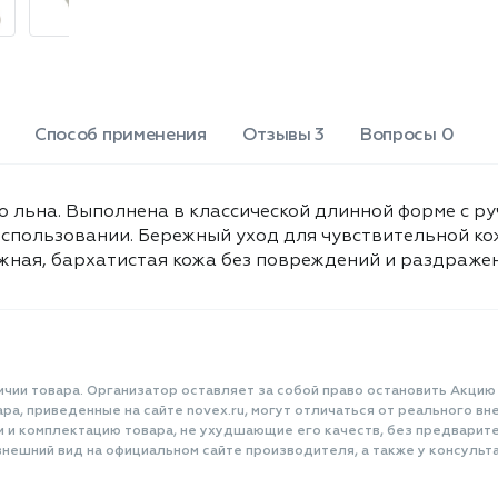
Способ применения
Отзывы 3
Вопросы 0
о льна. Выполнена в классической длинной форме с р
спользовании. Бережный уход для чувствительной кож
ная, бархатистая кожа без повреждений и раздражени
ичии товара. Организатор оставляет за собой право остановить Акцию
а, приведенные на сайте novex.ru, могут отличаться от реального вне
и и комплектацию товара, не ухудшающие его качеств, без предварит
нешний вид на официальном сайте производителя, а также у консульта