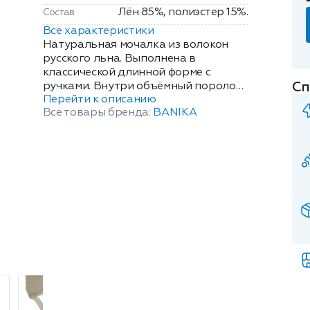
Лён 85%, полиэстер 15%.
Состав
Все характеристики
Натуральная мочалка из волокон
русского льна. Выполнена в
классической длинной форме с
Сп
ручками. Внутри объёмный поролон,
Перейти к описанию
что создает обильное
Все товары бренда:
BANIKA
пенообразование при
использовании. Бережный уход для
чувствительной кожи, мягкий
деликатный пилинг, с
омолаживающим эффектом.
Результат: нежная, бархатистая кожа
без повреждений и раздражений. Не
вызывает аллергии. Длина: 45 см.