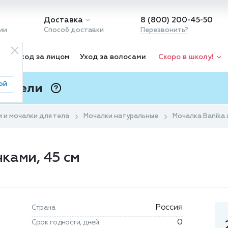
Доставка
8 (800) 200-45-50
ии
Способ доставки
Перезвонить?
ка
Уход за лицом
Уход за волосами
Скоро в школу!
ой
 Подели
ⓘ
и и мочалки для тела
Мочалки натуральные
Мочалка Banika л
чками, 45 см
Россия
Страна
0
Срок годности, дней