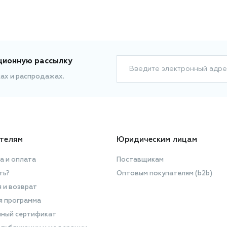
ционную рассылку
Введите электронный адре
ках и распродажах.
телям
Юридическим лицам
а и оплата
Поставщикам
ть?
Оптовым покупателям (b2b)
я и возврат
я программа
ный сертификат