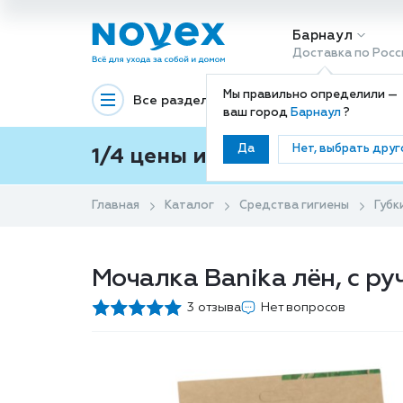
Барнаул
Доставка по Росс
Мы правильно определили —
Все разделы
Декоративная космети
ваш город
Барнаул
?
Да
Нет, выбрать друг
1/4 цены и покупки ваши с
Главная
Каталог
Средства гигиены
Губк
Мочалка Banika лён, с ру
3 отзыва
Нет вопросов