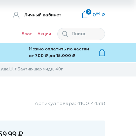
0
00
Личный кабинет
0
Блог
Акции
Можно оплатить по частям
от 700 ₽ до 15,000 ₽
уша Lilit Бантик-шар миди, 40г
Артикул товара: 4100144318
59.99 ₽