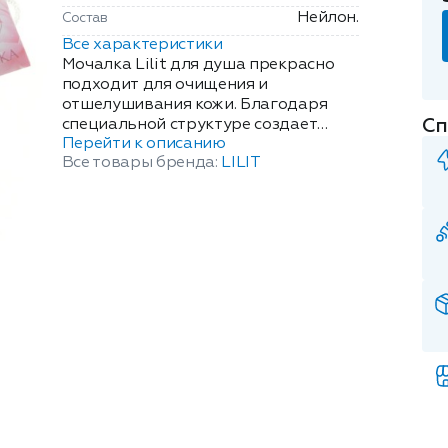
Нейлон.
Состав
Все характеристики
Мочалка Lilit для душа прекрасно
подходит для очищения и
отшелушивания кожи. Благодаря
Сп
специальной структуре создает
Перейти к описанию
насыщенную воздушную пену, что
Все товары бренда:
LILIT
позволяет наносить минимальное
количество геля для душа.
Используй ежедневно с мылом, гелем
для душа. Стимулирует
кровообращение. После принятия
душа мочалку необходимо
прополоскать и высушить.