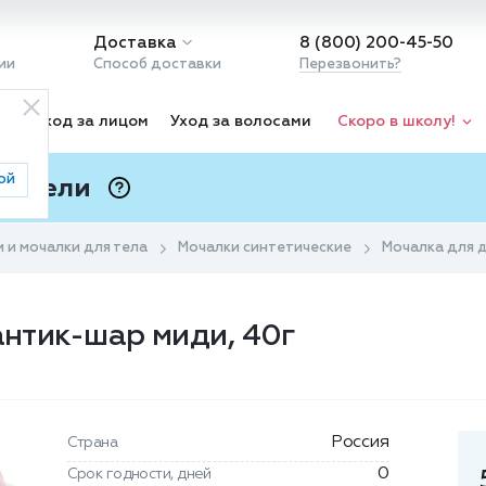
Доставка
8 (800) 200-45-50
ии
Способ доставки
Перезвонить?
ка
Уход за лицом
Уход за волосами
Скоро в школу!
ой
 Подели
ⓘ
и и мочалки для тела
Мочалки синтетические
Мочалка для д
антик-шар миди, 40г
Россия
Страна
0
Срок годности, дней