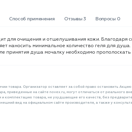
Способ применения
Отзывы 3
Вопросы 0
дит для очищения и отшелушивания кожи. Благодаря 
ет наносить минимальное количество геля для душа. 
ле принятия душа мочалку необходимо прополоскать 
ичии товара. Организатор оставляет за собой право остановить Акцию
а, приведенные на сайте novex.ru, могут отличаться от реального вне
и и комплектацию товара, не ухудшающие его качеств, без предварит
нешний вид на официальном сайте производителя, а также у консульта