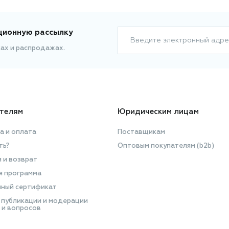
ционную рассылку
Введите электронный адре
ках и распродажах.
телям
Юридическим лицам
а и оплата
Поставщикам
ть?
Оптовым покупателям (b2b)
я и возврат
я программа
ный сертификат
 публикации и модерации
 и вопросов