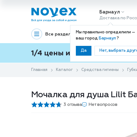
Барнаул
Доставка по Росс
Мы правильно определили —
Все разделы
Декоративная космети
ваш город
Барнаул
?
Да
Нет, выбрать друг
1/4 цены и покупки ваши с
Главная
Каталог
Средства гигиены
Губк
Мочалка для душа Lilit Б
3 отзыва
Нет вопросов