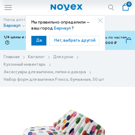
0
Город доставки
Способ доставки
Мы правильно определили —
Барнаул
Доставка
ваш город
Барнаул
?
1/4 цены и покупки ваши с Подели
Можно оплатить по частям
Да
Нет, выбрать другой
от 700 ₽ до 15,000 ₽
ⓘ
Главная
Каталог
Для кухни
Кухонный инвентарь
Аксессуары для выпечки, лепки и декора
Набор форм для выпечки Fresco, бумажные, 50 шт