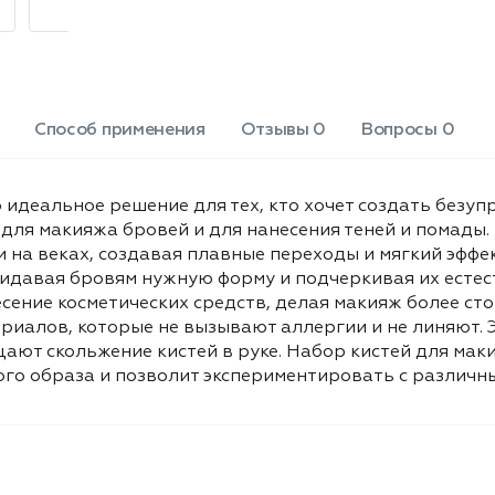
из высококачественных материалов,
которые не вызывают аллергии и не
линяют. Эргономичные ручки
обеспечивают комфортное
использование и предотвращают
скольжение кистей в руке. Набор
Способ применения
Отзывы 0
Вопросы 0
кистей для макияжа Beautella станет
незаменимым помощником в
создании Вашего идеального
о идеальное решение для тех, кто хочет создать безуп
образа и позволит
, для макияжа бровей и для нанесения теней и помады.
экспериментировать с различными
 на веках, создавая плавные переходы и мягкий эффек
видами макияжа. В упаковке 3 штуки.
ридавая бровям нужную форму и подчеркивая их естес
сение косметических средств, делая макияж более сто
риалов, которые не вызывают аллергии и не линяют.
ют скольжение кистей в руке. Набор кистей для маки
о образа и позволит экспериментировать с различны