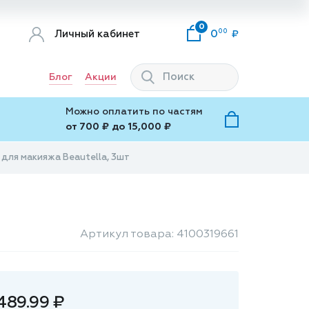
0
00
Личный кабинет
0
Блог
Акции
Можно оплатить по частям
от 700 ₽ до 15,000 ₽
 для макияжа Beautella, 3шт
Артикул товара: 4100319661
489.99 ₽