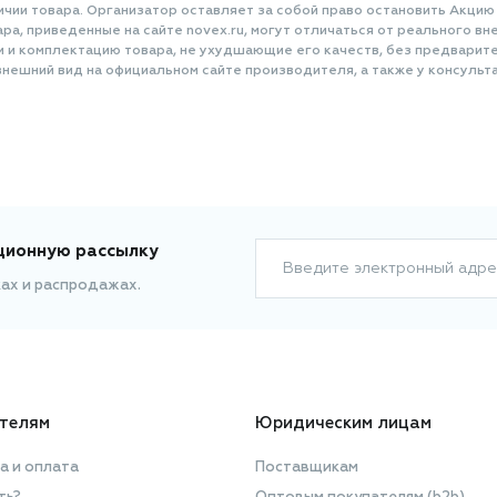
ичии товара. Организатор оставляет за собой право остановить Акцию
а, приведенные на сайте novex.ru, могут отличаться от реального вне
и и комплектацию товара, не ухудшающие его качеств, без предварит
нешний вид на официальном сайте производителя, а также у консульта
ционную рассылку
Введите электронный адре
ках и распродажах.
телям
Юридическим лицам
а и оплата
Поставщикам