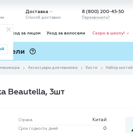
Доставка
8 (800) 200-45-50
ии
Способ доставки
Перезвонить?
ка
Уход за лицом
Уход за волосами
Скоро в школу!
ой
 Подели
ⓘ
 маникюра
Аксессуары для макияжа
Кисти
Набор кистей
а Beautella, 3шт
Китай
Страна
0
Срок годности, дней