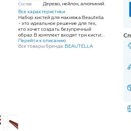
Дерево, нейлон, алюминий.
Состав
Все характеристики
Набор кистей для макияжа Beautella
- это идеальное решение для тех,
кто хочет создать безупречный
Сп
образ. В комплект входят три кисти:
Перейти к описанию
для нанесения и растушевки теней,
Все товары бренда:
BEAUTELLA
для макияжа бровей и для нанесения
теней и помады. Кисть для нанесения
и растушевки теней позволяет
равномерно распределять тени на
веках, создавая плавные переходы и
мягкий эффект. Кисть для макияжа
бровей помогает аккуратно нанести
и уложить волоски, придавая
бровям нужную форму и
подчеркивая их естественную
красоту. Кисть для нанесения теней и
помады обеспечивает точное
нанесение косметических средств,
делая макияж более стойким и
аккуратным. Все кисти изготовлены