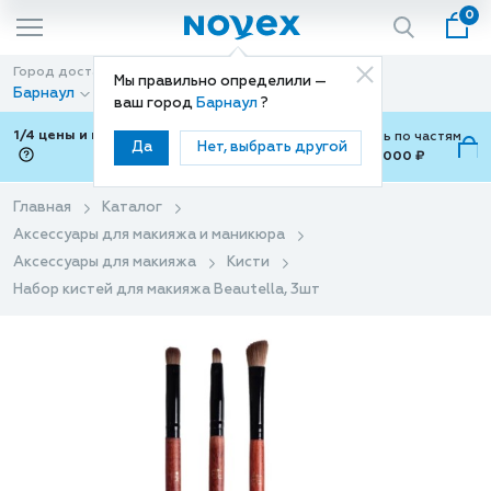
0
Город доставки
Способ доставки
Мы правильно определили —
Барнаул
Доставка
ваш город
Барнаул
?
1/4 цены и покупки ваши с Подели
Можно оплатить по частям
Да
Нет, выбрать другой
от 700 ₽ до 15,000 ₽
ⓘ
Главная
Каталог
Аксессуары для макияжа и маникюра
Аксессуары для макияжа
Кисти
Набор кистей для макияжа Beautella, 3шт