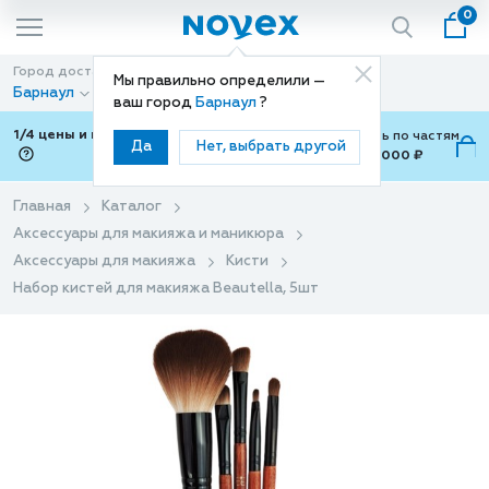
0
Город доставки
Способ доставки
Мы правильно определили —
Барнаул
Доставка
ваш город
Барнаул
?
1/4 цены и покупки ваши с Подели
Можно оплатить по частям
Да
Нет, выбрать другой
от 700 ₽ до 15,000 ₽
ⓘ
Главная
Каталог
Аксессуары для макияжа и маникюра
Аксессуары для макияжа
Кисти
Набор кистей для макияжа Beautella, 5шт