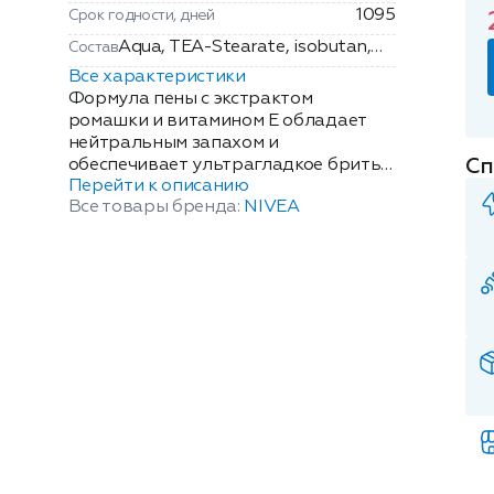
1095
Срок годности, дней
Aqua, TEA-Stearate, isobutan,
Состав
Laureth-23, Giycerin, Chamomilla
Все характеристики
Recutita Flower Extract,
Формула пены с экстрактом
Hamamelis, Virginiana Bark/Leaf
ромашки и витамином Е обладает
нейтральным запахом и
Extract, Maltodextrin, Tocopheryl
Сп
обеспечивает ультрагладкое бритье.
Acetate, Caprylic/Capric
Перейти к описанию
Уникальная серия средств для
Triglyceride, Coco-
Все товары бренда:
NIVEA
чувствительной кожи от Nivea Men
Caprylate/Caprate,
разработана специально для
Hydroxypropyl Methylcellulose,
мужчин, чья кожа склонна к
PEG-7M, Potassium Stearate,
раздражению. Благодаря
Butane, Propane, Piroctone
натуральной ромашке продукты
Olamine, Linalool, Parfum.
серии для чувствительной кожи
успокаивают и защищают ее. Не
содержит спирта.