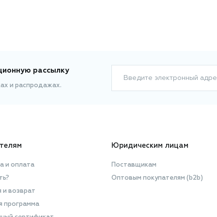
ционную рассылку
Введите электронный адре
ках и распродажах.
телям
Юридическим лицам
а и оплата
Поставщикам
ть?
Оптовым покупателям (b2b)
я и возврат
я программа