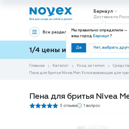
Барнаул
Доставка по Росс
Мы правильно определили —
Все разделы
Декоративная космети
ваш город
Барнаул
?
Да
Нет, выбрать друг
1/4 цены и покупки ваши с
Главная
Каталог
Уход за телом
Средств
Пена для бритья Nivea Men Успокаивающая для чу
Пена для бритья Nivea M
3 отзыва
1 вопрос