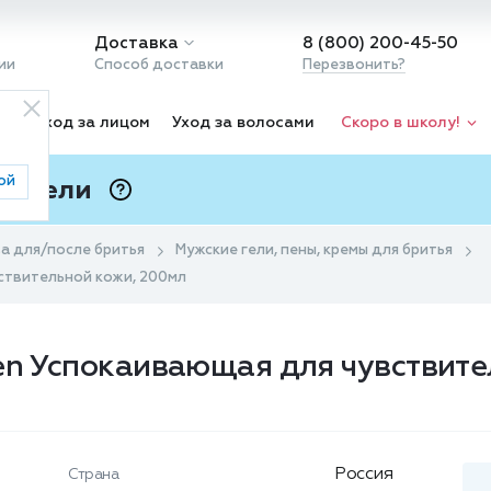
Доставка
8 (800) 200-45-50
ии
Способ доставки
Перезвонить?
ка
Уход за лицом
Уход за волосами
Скоро в школу!
ой
 Подели
ⓘ
а для/после бритья
Мужские гели, пены, кремы для бритья
вствительной кожи, 200мл
en Успокаивающая для чувствите
Россия
Страна