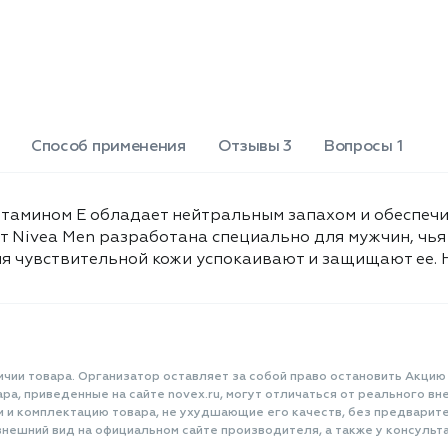
Способ применения
Отзывы 3
Вопросы 1
тамином Е обладает нейтральным запахом и обеспечи
от Nivea Men разработана специально для мужчин, чь
я чувствительной кожи успокаивают и защищают ее. Н
ичии товара. Организатор оставляет за собой право остановить Акцию
а, приведенные на сайте novex.ru, могут отличаться от реального вне
и и комплектацию товара, не ухудшающие его качеств, без предварит
нешний вид на официальном сайте производителя, а также у консульта