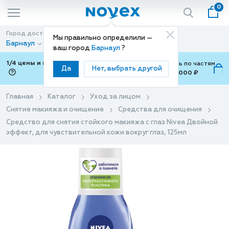
0
Город доставки
Способ доставки
Мы правильно определили —
Барнаул
Доставка
ваш город
Барнаул
?
1/4 цены и покупки ваши с Подели
Можно оплатить по частям
Да
Нет, выбрать другой
от 700 ₽ до 15,000 ₽
ⓘ
Главная
Каталог
Уход за лицом
Снятие макияжа и очищение
Средства для очищения
Средство для снятия стойкого макияжа с глаз Nivea Двойной
эффект, для чувствительной кожи вокруг глаз, 125мл