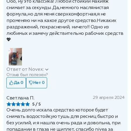
Ооо, ну это классика! Любой стойкий макияж
снимает за секунды. Да,немного маслянистая
формула,но для меня сверхкомфортная,я не
променяю ни на какое другое средство.Никаких
раздражений, покраснений, ничего!! Одно из
любимых и замечу действительно рабочих средств
💖
Ответ от Novex:
Отзыв был полезен?
Да 0
Нет 0
29 апреля 2024
Светлана П.
5
Очень долго искала средство которое будет
снимать водостойкую тушь для ресниц быстро и
без усилий, и я нашла очень рада и довольна, при
попадании в глаза не щиплет, спасибо nivea за