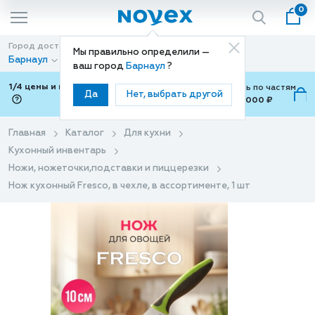
0
Город доставки
Способ доставки
Мы правильно определили —
Барнаул
Доставка
ваш город
Барнаул
?
1/4 цены и покупки ваши с Подели
Можно оплатить по частям
Да
Нет, выбрать другой
от 700 ₽ до 15,000 ₽
ⓘ
Главная
Каталог
Для кухни
Кухонный инвентарь
Ножи, ножеточки,подставки и пиццерезки
Нож кухонный Fresco, в чехле, в ассортименте, 1 шт