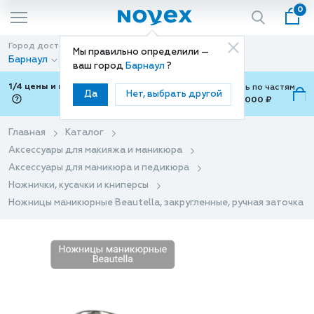
0
Город доставки
Способ доставки
Мы правильно определили —
Барнаул
Доставка
ваш город
Барнаул
?
1/4 цены и покупки ваши с Подели
Можно оплатить по частям
Да
Нет, выбрать другой
от 700 ₽ до 15,000 ₽
ⓘ
Главная
Каталог
Аксессуары для макияжа и маникюра
Аксессуары для маникюра и педикюра
Ножнички, кусачки и книперсы
Ножницы маникюрные Beautella, закругленные, ручная заточка