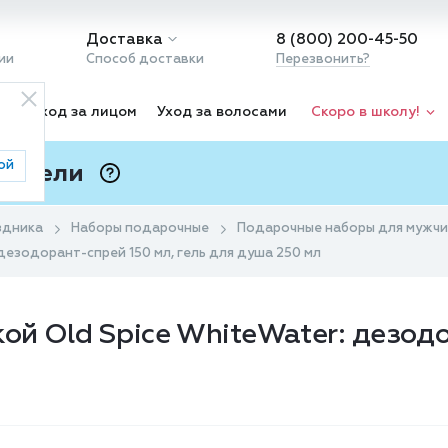
Доставка
8 (800) 200-45-50
ии
Способ доставки
Перезвонить?
ка
Уход за лицом
Уход за волосами
Скоро в школу!
ой
 Подели
ⓘ
здника
Наборы подарочные
Подарочные наборы для мужч
дезодорант-спрей 150 мл, гель для душа 250 мл
й Old Spice WhiteWater: дезодо