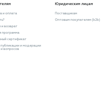
телям
Юридическим лицам
а и оплата
Поставщикам
ть?
Оптовым покупателям (b2b)
я и возврат
я программа
ный сертификат
 публикации и модерации
 и вопросов