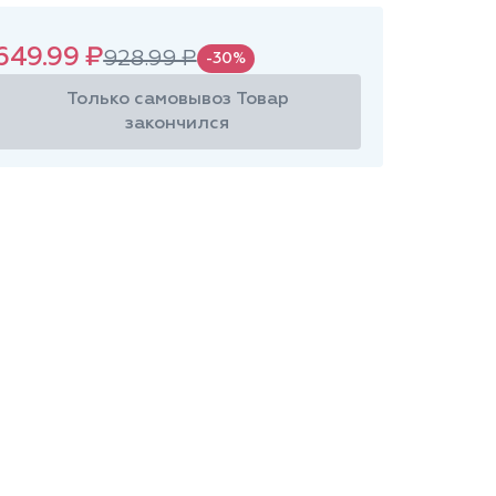
649.99 ₽
928.99 ₽
-30%
Только самовывоз
Товар
закончился