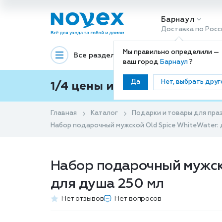
Барнаул
Доставка по Росс
Мы правильно определили —
Все разделы
Декоративная космети
ваш город
Барнаул
?
Да
Нет, выбрать друг
1/4 цены и покупки ваши с
Главная
Каталог
Подарки и товары для пра
Набор подарочный мужской Old Spice WhiteWater: 
Набор подарочный мужско
для душа 250 мл
Нет отзывов
Нет вопросов