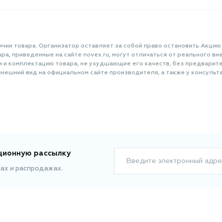
ичии товара. Организатор оставляет за собой право остановить Акцию
а, приведенные на сайте novex.ru, могут отличаться от реального вне
и и комплектацию товара, не ухудшающие его качеств, без предварит
нешний вид на официальном сайте производителя, а также у консульта
ционную рассылку
Введите электронный адре
ках и распродажах.