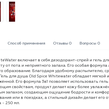
Salicylate, Hexyl Cinnamal,
гладкой и освежённой. Его формула
Magnesium Nitrate,
3в1 позволяет использовать гель для
Methylchloroisothiazolinone,
мытья тела, волос и даже для
Magnesium Chloride,
бритья. Благодаря своим
Methylisothiazolinone, CI 42090.
увлажняющим и смягчающим
свойствам, продукт делает кожу
более увлажнённой и эластичной.
Оба средства обладают
характерным и привлекательным
Способ применения
Отзывы 0
Вопросы 0
запахом, создающим ощущение
бодрости и комфорта. Удобная
упаковка делает набор практичным
teWater включает в себя дезодорант-спрей и гель дл
для повседневного использования
у от пота и неприятного запаха. Его особая формула 
или в поездках, а стильный дизайн
 образование. Благодаря удобному распылителю, сре
делает его отличным подарком. В
 Гель для душа Old Spice Whitewater обладает мягкой 
комплекте: дезодорант-спрей - 150
мл, гель для душа - 250 мл.
жённой. Его формула 3в1 позволяет использовать гель 
щим свойствам, продукт делает кожу более увлажнён
м запахом, создающим ощущение бодрости и комфорт
ания или в поездках, а стильный дизайн делает его о
 - 250 мл.