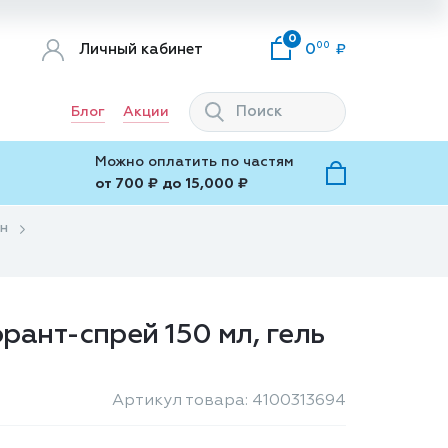
0
00
Личный кабинет
0
Блог
Акции
Можно оплатить по частям
от 700 ₽ до 15,000 ₽
ин
рант-спрей 150 мл, гель
Артикул товара: 4100313694