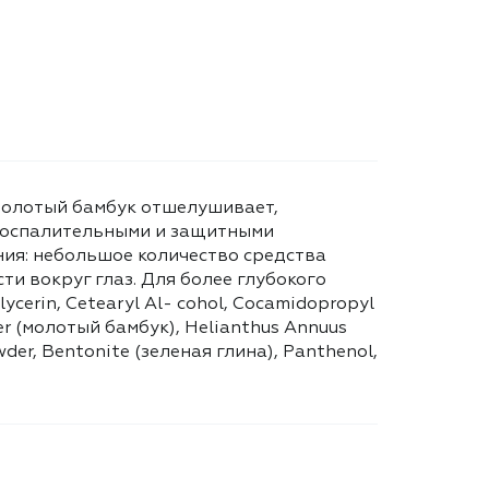
 Молотый бамбук отшелушивает,
овоспалительными и защитными
ния: небольшое количество средства
 вокруг глаз. Для более глубокого
ycerin, Cetearyl Al- cohol, Cocamidopropyl
r (молотый бамбук), Helianthus Annuus
wder, Bentonite (зеленая глина), Panthenol,