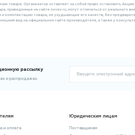
ичии товара. Организатор оставляет за собой право остановить Акцию
а, приведенные на сайте novex.ru, могут отличаться от реального вне
и и комплектацию товара, не ухудшающие его качеств, без предварит
нешний вид на официальном сайте производителя, а также у консульта
ционную рассылку
Введите электронный адре
ках и распродажах.
телям
Юридическим лицам
а и оплата
Поставщикам