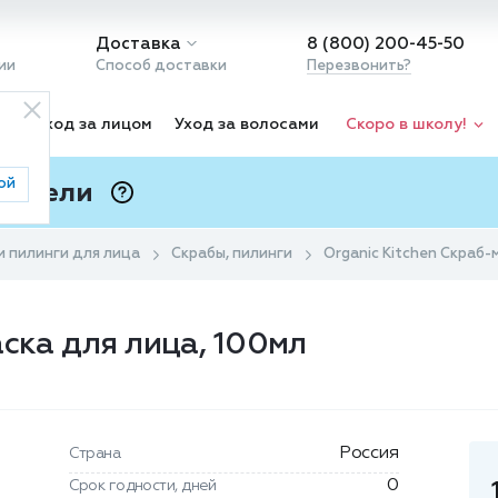
Доставка
8 (800) 200-45-50
ии
Способ доставки
Перезвонить?
ка
Уход за лицом
Уход за волосами
Скоро в школу!
ой
 Подели
ⓘ
и пилинги для лица
Скрабы, пилинги
Organic Kitchen Скраб-
аска для лица, 100мл
Россия
Страна
0
Срок годности, дней