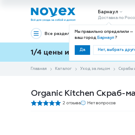
Барнаул
Доставка по Росс
Мы правильно определили —
Все разделы
Декоративная космети
ваш город
Барнаул
?
Да
Нет, выбрать друг
1/4 цены и покупки ваши с
Главная
Каталог
Уход за лицом
Скрабы 
Organic Kitchen Скраб-м
2 отзыва
Нет вопросов