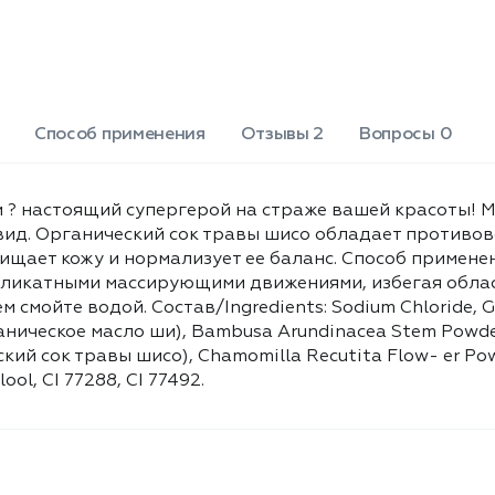
Butyrospermum Parkii Butter
(органическое масло ши), Bambusa
Arundinacea Stem Powder (молотый
бамбук), Helianthus Annuus Seed Oil,
Perilla Frutescens Juice (органический
сок травы шисо), Chamomilla
Способ применения
Отзывы 2
Вопросы 0
Recutita Flow- er Powder, Bentonite
(зеленая глина), Panthenol, Ascorbyl
Gluco- side, Parfum, Geraniol, Linalool,
ки ? настоящий супергерой на страже вашей красоты!
CI 77288, CI 77492.
 вид. Органический сок травы шисо обладает против
чищает кожу и нормализует ее баланс. Способ примене
ликатными массирующими движениями, избегая области
м смойте водой. Состав/Ingredients: Sodium Chloride, Gl
ганическое масло ши), Bambusa Arundinacea Stem Powde
ческий сок травы шисо), Chamomilla Recutita Flow- er Po
lool, CI 77288, CI 77492.