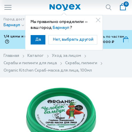
0
Город доставки
Способ доставки
Мы правильно определили —
Барнаул
Доставка
ваш город
Барнаул
?
1/4 цены и покупки ваши с Подели
Можно оплатить по частям
Да
Нет, выбрать другой
от 700 ₽ до 15,000 ₽
ⓘ
Главная
Каталог
Уход за лицом
Скрабы и пилинги для лица
Скрабы, пилинги
Organic Kitchen Скраб-маска для лица, 100мл