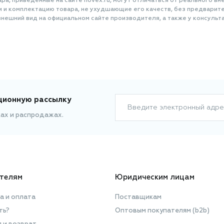
а, приведенные на сайте novex.ru, могут отличаться от реального вне
и и комплектацию товара, не ухудшающие его качеств, без предварит
нешний вид на официальном сайте производителя, а также у консульта
ционную рассылку
Введите электронный адре
ках и распродажах.
телям
Юридическим лицам
а и оплата
Поставщикам
ть?
Оптовым покупателям (b2b)