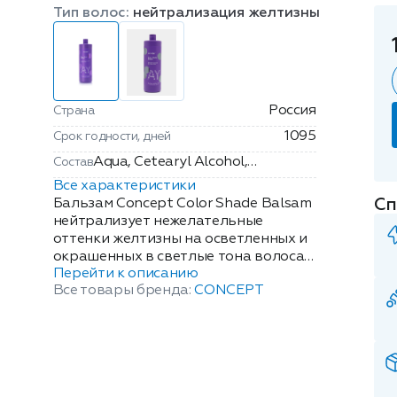
Тип волос:
нейтрализация желтизны
Россия
Страна
1095
Срок годности, дней
Aqua, Cetearyl Alcohol,
Состав
Ethoxydiglycol, Propylene Glycol,
Все характеристики
Ceteareth-23, Behentrimonium
Сп
Бальзам Concept Color Shade Balsam
Chloride, Decyl Glucoside,
нейтрализует нежелательные
оттенки желтизны на осветленных и
Dicocoyl Pentaerythrityl
окрашенных в светлые тона волосах.
Distearyl Citrate,
Перейти к описанию
Оттенок "Арктический блонд"
Cyclopentasiloxane, Silicone
Все товары бренда:
CONCEPT
придаст Вашим локонам красивый
Quaternium-18, Trideceth-6,
холодный оттенок.
Trideceth-12, Cetrimonium
Сбалансированный комплекс
Chloride, Arctium Lappa Root Oil,
кондиционеров и биологически
PEG-4 Rapeseedamide,
активные вещества в составе
Polyquaternium-10,
средства увлажняют, придают
Hydroxyethylсellulose, Citric