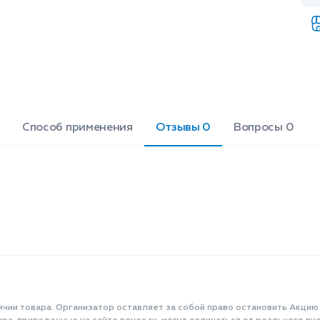
гладкость, облегчают расчесывание,
Acid, Parfum, Isopropyl Alcohol,
а также снимают статику с волос.
Натуральные компоненты, входящие
Sodium Acetate, Sodium Chloride,
в состав косметического продукта,
Cellulose,
интенсивно питают волосы,
Methylchlоroisothiazolinone,
способствуют восстановлению
Мethylisothiazolinone,
структуры. После применения
Limonene, Benzyl Alcohol,
бальзама волосы становятся более
Disperse Violet 1, HC Blue 2.
блестящими, шелковистыми и
Способ применения
Отзывы 0
Вопросы 0
объемными. Объем: 1000 мл.
ичии товара. Организатор оставляет за собой право остановить Акцию