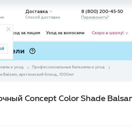
Доставка
8 (800) 200-45-50
ии
Способ доставки
Перезвонить?
ка
Уход за лицом
Уход за волосами
Скоро в школу!
ой
 Подели
ⓘ
замы и уход
Профессиональные бальзамы и уход
e Balsam, арктический блонд, 1000мл
очный Concept Color Shade Balsa