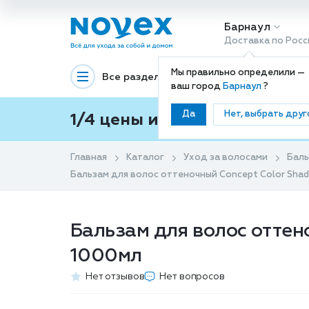
Барнаул
Доставка по Росс
Мы правильно определили —
Все разделы
Декоративная космети
ваш город
Барнаул
?
Да
Нет, выбрать друг
1/4 цены и покупки ваши с
Главная
Каталог
Уход за волосами
Баль
Бальзам для волос оттеночный Concept Color Shad
Бальзам для волос оттен
1000мл
Нет отзывов
Нет вопросов