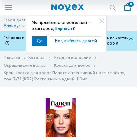
0
Город доставки
Способ доставки
Мы правильно определили —
Барнаул
Доставка
ваш город
Барнаул
?
1/4 цены и покупки ваши с Подели
Можно оплатить по частям
Да
Нет, выбрать другой
от 700 ₽ до 15,000 ₽
ⓘ
Главная
Каталог
Уход за волосами
Окрашивание волос
Краски для волос
Крем-краска для волос Палетт Интенсивный цвет, стойкая,
тон: 7-77 (KR7) Роскошный медный, 110мл