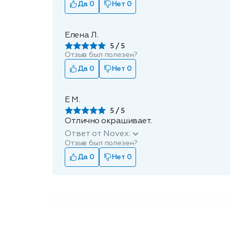
Да 0
Нет 0
Елена Л.
5
Отзыв был полезен?
Да 0
Нет 0
Е М.
5
Отлично окрашивает.
Ответ от Novex:
Отзыв был полезен?
Да 0
Нет 0