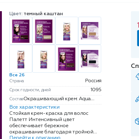
Цвет:
темный каштан
Сп
Все 26
Россия
Страна
1095
Срок годности, дней
Окрашивающий крем: Aqua
Состав
(Water, Eau), Cetearyl Alcohol,
Все характеристики
Ammonium Hydroxide, Glyceryl
Стойкая крем-краска для волос
Stearate SE, Ceteareth-20,
Палетт Интенсивный цвет
обеспечивает бережное
Octyldodecanol, Sodium Laureth
окрашивание благодаря тройной
Sulfate, Sodium Cetearyl Sulfate,
Перейти к описанию
системе ухода. В составе содержится