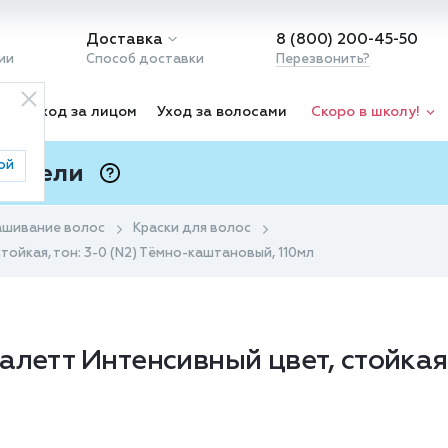
Доставка
8 (800) 200-45-50
ии
Способ доставки
Перезвонить?
ка
Уход за лицом
Уход за волосами
Скоро в школу!
ой
 Подели
ⓘ
ашивание волос
Краски для волос
тойкая, тон: 3-0 (N2) Тёмно-каштановый, 110мл
летт Интенсивный цвет, стойкая, 