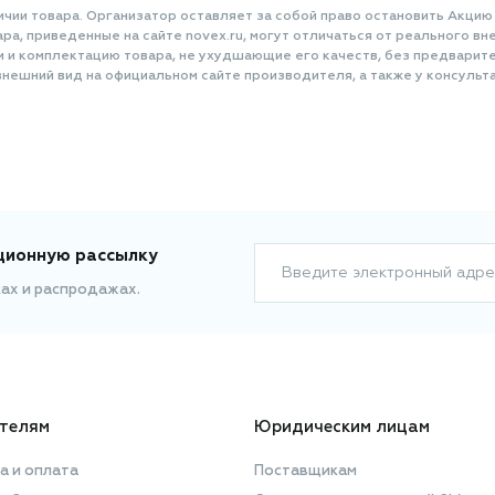
ичии товара. Организатор оставляет за собой право остановить Акцию
а, приведенные на сайте novex.ru, могут отличаться от реального вне
и и комплектацию товара, не ухудшающие его качеств, без предварит
нешний вид на официальном сайте производителя, а также у консульта
ционную рассылку
Введите электронный адре
ках и распродажах.
телям
Юридическим лицам
а и оплата
Поставщикам