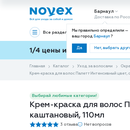
Барнаул
Доставка по Росс
Мы правильно определили —
Все разделы
Декоративная космети
ваш город
Барнаул
?
Да
Нет, выбрать друг
1/4 цены и покупки ваши с
Главная
Каталог
Уход за волосами
Окр
Крем-краска для волос Палетт Интенсивный цвет, с
Выбирай любимые категории!
Крем-краска для волос Па
каштановый, 110мл
3 отзыва
Нет вопросов