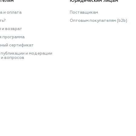
телям
Юридическим лицам
а и оплата
Поставщикам
ть?
Оптовым покупателям (b2b)
я и возврат
я программа
ный сертификат
 публикации и модерации
 и вопросов