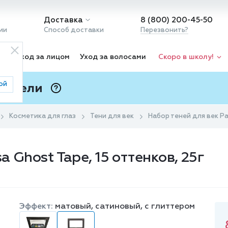
Доставка
8 (800) 200-45-50
ии
Способ доставки
Перезвонить?
ка
Уход за лицом
Уход за волосами
Скоро в школу!
ой
 Подели
ⓘ
Косметика для глаз
Тени для век
Набор теней для век Par
a Ghost Tape, 15 оттенков, 25г
Эффект:
матовый, сатиновый, с глиттером