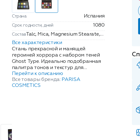
Испания
Страна
1080
Срок годности, дней
Talc, Mica, Magnesium Stearate,
Состав
Paraffinum Liquidum/Mineral Oll,
Все характеристики
Ethylhexyl Palmitate,
Стань прекрасной и манящей
Сп
Polybutene, Petrolatum
героиней хоррора с набором теней
Ghost Type. Идеально подобранная
Dimethicone, Microcrystalline
палитра тонов и текстур для
Wax, Diazolidinyl Urea,
Перейти к описанию
ужасающе прекрасного макияжа.
Methylparaben, Ropylparaben.
Все товары бренда:
PARISA
Твори вместе с набором Ghost Type и
May Contain/Pigment: Cl 77499,
COSMETICS
все взгляды будут прикованы к тебе.
CI 77492, CI 77007, Cl 77891, CI
Масса: 25г.
15850:2, CI 15850:1, Cl 45410:2, Cl
16035:1, CI 19140:1, CI 42090:2,
Calcium Sodiurn
Borosilicate/Titanium
Dioxide/Tin Oxide.