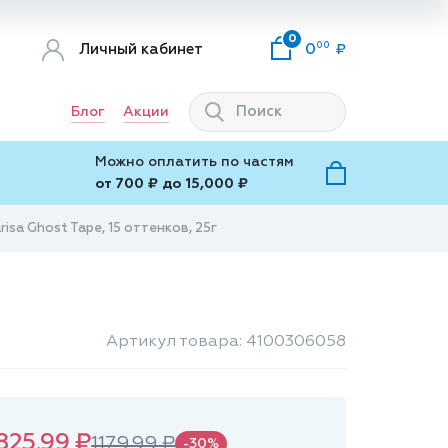
0
00
Личный кабинет
0
Блог
Акции
Можно оплатить по частям
от 700 ₽ до 15,000 ₽
isa Ghost Tape, 15 оттенков, 25г
Артикул товара: 4100306058
825.99 ₽
1179.99 ₽
-30%