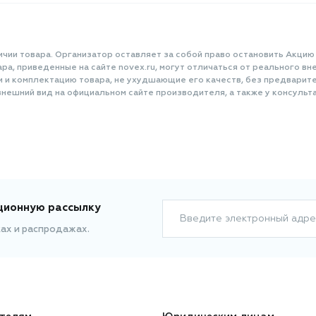
ичии товара. Организатор оставляет за собой право остановить Акцию
а, приведенные на сайте novex.ru, могут отличаться от реального вне
и и комплектацию товара, не ухудшающие его качеств, без предварит
нешний вид на официальном сайте производителя, а также у консульта
ционную рассылку
Введите электронный адре
ках и распродажах.