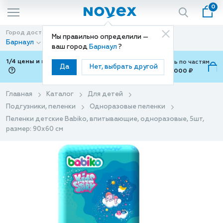
0
Город доставки
Способ доставки
Мы правильно определили —
Барнаул
Доставка
ваш город
Барнаул
?
1/4 цены и покупки ваши с Подели
Можно оплатить по частям
Да
Нет, выбрать другой
от 700 ₽ до 15,000 ₽
ⓘ
Главная
Каталог
Для детей
Подгузники, пеленки
Одноразовые пеленки
Пеленки детские Babiko, впитывающие, одноразовые, 5шт,
размер: 90х60 см