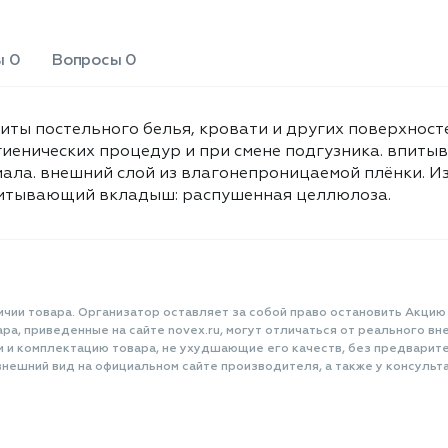
ы 0
Вопросы 0
ты постельного белья, кровати и других поверхност
гигиенических процедур и при смене подгузника. впит
ала. внешний слой из влагонепроницаемой плёнки. Из
питывающий вкладыш: распушенная целлюлоза.
ичии товара. Организатор оставляет за собой право остановить Акцию
а, приведенные на сайте novex.ru, могут отличаться от реального вне
и и комплектацию товара, не ухудшающие его качеств, без предварит
нешний вид на официальном сайте производителя, а также у консульта