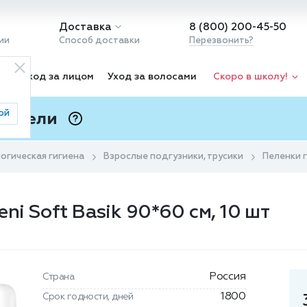
Доставка
8 (800) 200-45-50
ии
Способ доставки
Перезвонить?
ка
Уход за лицом
Уход за волосами
Скоро в школу!
ой
 Подели
ⓘ
огическая гигиена
Взрослые подгузники, трусики
Пеленки г
ni Soft Basik 90*60 см, 10 шт
Россия
Страна
1800
Срок годности, дней