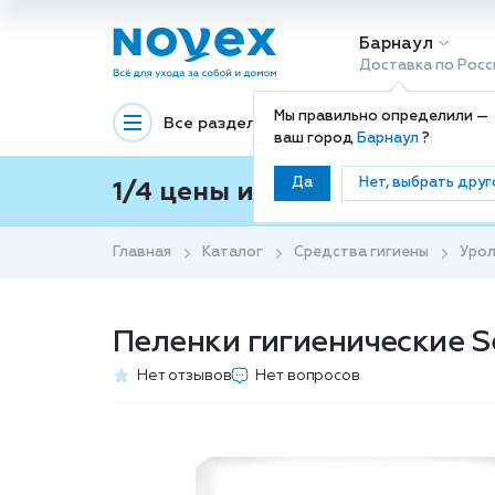
Барнаул
Доставка по Росс
Мы правильно определили —
Все разделы
Декоративная космети
ваш город
Барнаул
?
Да
Нет, выбрать друг
1/4 цены и покупки ваши с
Главная
Каталог
Средства гигиены
Урол
Пеленки гигиенические Se
Нет отзывов
Нет вопросов