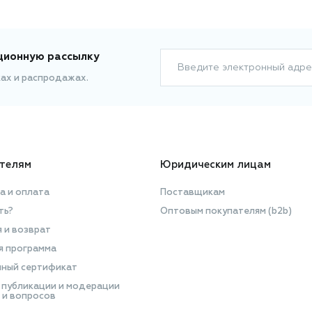
ционную рассылку
Введите электронный адре
ках и распродажах.
телям
Юридическим лицам
а и оплата
Поставщикам
ть?
Оптовым покупателям (b2b)
я и возврат
я программа
ный сертификат
 публикации и модерации
 и вопросов