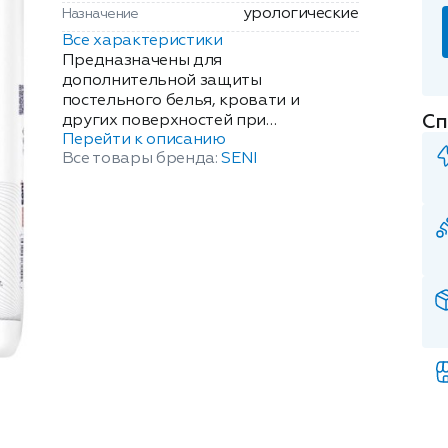
урологические
Назначение
Все характеристики
Предназначены для
дополнительной защиты
постельного белья, кровати и
Сп
других поверхностей при
Перейти к описанию
недержании мочи (инконтиненции), в
Все товары бренда:
SENI
том числе во время гигиенических
процедур и при смене подгузника.
впитывающий слой из распушенной
целлюлозы. поверхность из мягкого
нетканого материала. внешний слой
из влагонепроницаемой плёнки.
Изоляционная пленка: белая, с
микротиснением,
противоскользящая. Впитывающий
вкладыш: распушенная целлюлоза.