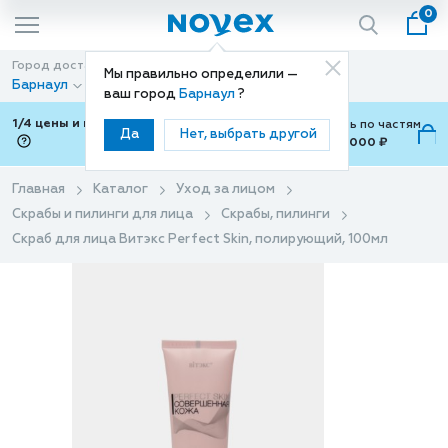
0
Город доставки
Способ доставки
Мы правильно определили —
Барнаул
Доставка
ваш город
Барнаул
?
1/4 цены и покупки ваши с Подели
Можно оплатить по частям
Да
Нет, выбрать другой
от 700 ₽ до 15,000 ₽
ⓘ
Главная
Каталог
Уход за лицом
Скрабы и пилинги для лица
Скрабы, пилинги
Скраб для лица Витэкс Perfect Skin, полирующий, 100мл