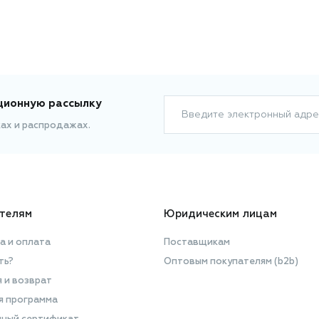
ционную рассылку
Введите электронный адре
ках и распродажах.
телям
Юридическим лицам
а и оплата
Поставщикам
ть?
Оптовым покупателям (b2b)
я и возврат
я программа