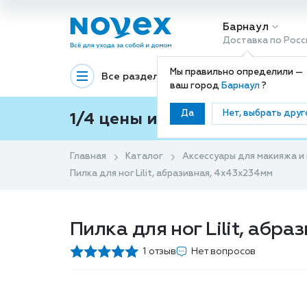
Барнаул
Доставка по Росс
Мы правильно определили —
Все разделы
Декоративная космети
ваш город
Барнаул
?
Да
Нет, выбрать друг
1/4 цены и покупки ваши с
Главная
Каталог
Аксессуары для макияжа и
Пилка для ног Lilit, абразивная, 4x43x234мм
Пилка для ног Lilit, абр
1 отзыв
Нет вопросов