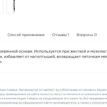
Способ применения
Отзывы 1
Вопросы 0
еревянной основе. Используется при жесткой и мозолис
, избавляет от натоптышей, возвращает пяточкам мяг
м.
ичии товара. Организатор оставляет за собой право остановить Акцию
а, приведенные на сайте novex.ru, могут отличаться от реального вне
и и комплектацию товара, не ухудшающие его качеств, без предварит
нешний вид на официальном сайте производителя, а также у консульта