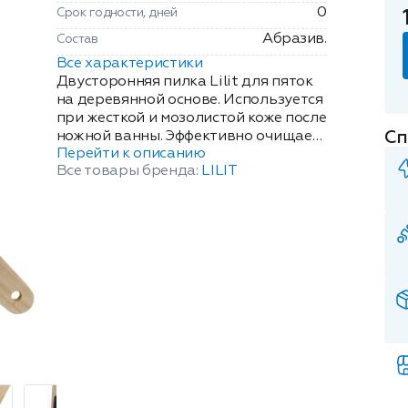
0
Срок годности, дней
Абразив.
Состав
Все характеристики
Двусторонняя пилка Lilit для пяток
на деревянной основе. Используется
при жесткой и мозолистой коже после
Сп
ножной ванны. Эффективно очищает
Перейти к описанию
загрубевшие участки, избавляет от
Все товары бренда:
LILIT
натоптышей, возвращает пяточкам
мягкость, делает кожу эластичной и
бархатистой. Размер изделия:
4x43x234мм.