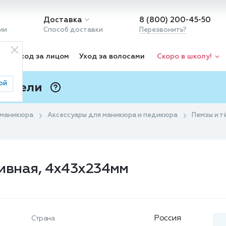
Доставка
8 (800) 200-45-50
ии
Способ доставки
Перезвонить?
ка
Уход за лицом
Уход за волосами
Скоро в школу!
ой
 Подели
ⓘ
 маникюра
Аксессуары для маникюра и педикюра
Пемзы и т
азивная, 4x43x234мм
Россия
Страна