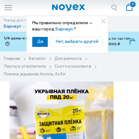
0
Город доставки
Способ доставки
Мы правильно определили —
Барнаул
Доставка
ваш город
Барнаул
?
1/4 цены и покупки ваши с Подели
Можно оплатить по частям
Да
Нет, выбрать другой
от 700 ₽ до 15,000 ₽
ⓘ
Главная
Каталог
Для ремонта
Ленты и утеплители
Скотч и изолента
Пленка укрывная Aviora, 4х5м