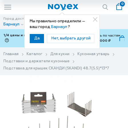
0
Город доставки
Способ доставки
Мы правильно определили —
Барнаул
Доставка
ваш город
Барнаул
?
1/4 цены и покупки ваши с Подели
Можно оплатить по частям
Да
Нет, выбрать другой
от 700 ₽ до 15,000 ₽
ⓘ
Главная
Каталог
Для кухни
Кухонная утварь
Подставки и держатели кухонные
Подставка для крышек СКАНДИ (SKANDI) 48.7(5.5)*13*7