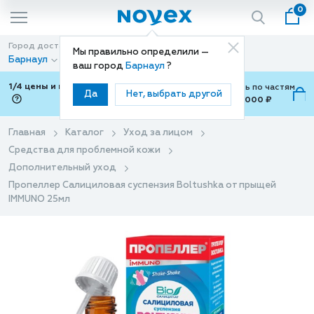
0
Город доставки
Способ доставки
Мы правильно определили —
Барнаул
Доставка
ваш город
Барнаул
?
1/4 цены и покупки ваши с Подели
Можно оплатить по частям
Да
Нет, выбрать другой
от 700 ₽ до 15,000 ₽
ⓘ
Главная
Каталог
Уход за лицом
Средства для проблемной кожи
Дополнительный уход
Пропеллер Салициловая суспензия Boltushka от прыщей
IMMUNO 25мл