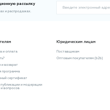
ционную рассылку
Введите электронный адре
ках и распродажах.
телям
Юридическим лицам
а и оплата
Поставщикам
ть?
Оптовым покупателям (b2b)
я и возврат
я программа
ный сертификат
 публикации и модерации
 и вопросов