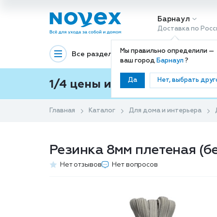
Барнаул
Доставка по Росс
Мы правильно определили —
Все разделы
Декоративная космети
ваш город
Барнаул
?
Да
Нет, выбрать друг
1/4 цены и покупки ваши с
Главная
Каталог
Для дома и интерьера
Резинка 8мм плетеная (б
Нет отзывов
Нет вопросов