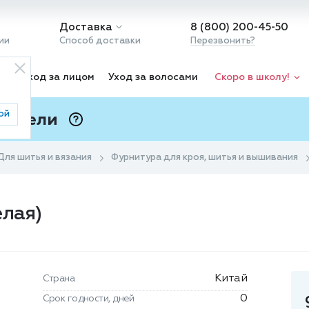
Доставка
8 (800) 200-45-50
ии
Способ доставки
Перезвонить?
ка
Уход за лицом
Уход за волосами
Скоро в школу!
ой
 Подели
ⓘ
Для шитья и вязания
Фурнитура для кроя, шитья и вышивания
елая)
Китай
Страна
0
Срок годности, дней