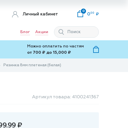
0
00
Личный кабинет
0
Блог
Акции
Можно оплатить по частям
от 700 ₽ до 15,000 ₽
Резинка 8мм плетеная (белая)
Артикул товара: 4100241367
99.99 ₽