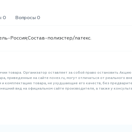
ы 0
Вопросы 0
ель-Россия;Состав-полиэстер/латекс.
ичии товара. Организатор оставляет за собой право остановить Акцию
а, приведенные на сайте novex.ru, могут отличаться от реального вне
и и комплектацию товара, не ухудшающие его качеств, без предварит
нешний вид на официальном сайте производителя, а также у консульта