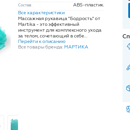
ABS-пластик.
Состав
Все характеристики
Массажная рукавица "Бодрость" от
Martika - это эффективный
инструмент для комплексного ухода
Сп
за телом, сочетающий в себе
Перейти к описанию
функции пилинга и массажа.
Все товары бренда:
МАРТИКА
Благодаря особой конструкции и
качественным материалам, она
обеспечивает глубокий и
комфортный уход за кожей. Рукавица
изготовлена из прочного пластика,
который гарантирует
долговечность использования и
безопасность для кожи. Её
эргономичная форма позволяет
удобно держать изделие в руке и
легко массировать различные
участки тела. Идеально подходит
для ежедневного применения для
купания, а также в косметических
целях, не вызывает аллергических