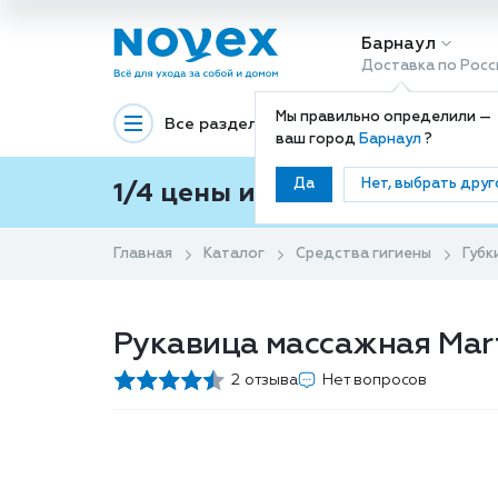
Барнаул
Доставка по Росс
Мы правильно определили —
Все разделы
Декоративная космети
ваш город
Барнаул
?
Да
Нет, выбрать друг
1/4 цены и покупки ваши с
Главная
Каталог
Средства гигиены
Губк
Рукавица массажная Marti
2 отзыва
Нет вопросов