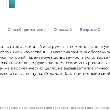
высыпаний, хорошо пенится, не
сушит кожу и позволяет экономно
расходовать мыло и гель для душа.
Обладает бактерицидными
свойствами. Товар находится в
цветовом ассортименте без
Способ применения
Отзывы 2
Вопросы 0
возможности выбора.
a - это эффективный инструмент для комплексного ух
нструкции и качественным материалам, она обеспечива
ика, который гарантирует долговечность использовани
ржать изделие в руке и легко массировать различные
акже в косметических целях, не вызывает аллергическ
мыло и гель для душа. Обладает бактерицидными свой
ичии товара. Организатор оставляет за собой право остановить Акцию