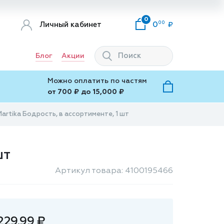
0
00
Личный кабинет
0
Блог
Акции
Можно оплатить по частям
от 700 ₽ до 15,000 ₽
artika Бодрость, в ассортименте, 1 шт
шт
Артикул товара: 4100195466
229.99 ₽