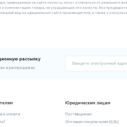
а, приведенные на сайте novex.ru, могут отличаться от реального вне
и и комплектацию товара, не ухудшающие его качеств, без предварит
нешний вид на официальном сайте производителя, а также у консульта
ционную рассылку
Введите электронный адре
ках и распродажах.
телям
Юридическим лицам
а и оплата
Поставщикам
ть?
Оптовым покупателям (b2b)