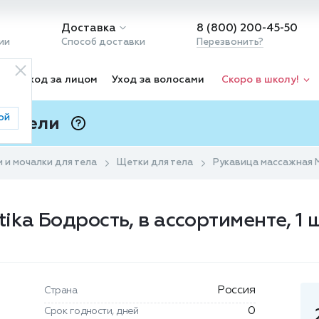
Доставка
8 (800) 200-45-50
ии
Способ доставки
Перезвонить?
ка
Уход за лицом
Уход за волосами
Скоро в школу!
ой
 Подели
ⓘ
и и мочалки для тела
Щетки для тела
Рукавица массажная M
ka Бодрость, в ассортименте, 1 
Россия
Страна
0
Срок годности, дней