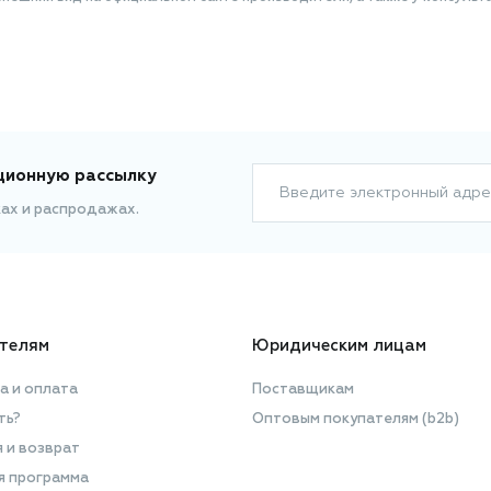
ционную рассылку
Введите электронный адре
ках и распродажах.
телям
Юридическим лицам
а и оплата
Поставщикам
ть?
Оптовым покупателям (b2b)
я и возврат
я программа