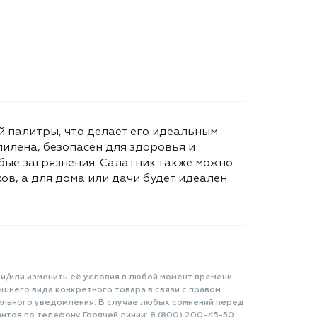
 палитры, что делает его идеальным
илена, безопасен для здоровья и
бые загрязнения. Салатник также можно
в, а для дома или дачи будет идеален
.
 и/или изменить её условия в любой момент времени
шнего вида конкретного товара в связи с правом
ельного уведомления. В случае любых сомнений перед
нтов по телефону Горячей линии: 8 (800) 200-45-50.