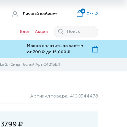
0
00
Личный кабинет
0
Блог
Акции
Можно оплатить по частям
от 700 ₽ до 15,000 ₽
ika 2л Смарт белый Арт.С421БЕЛ
Артикул товара: 4100344478
137.99 ₽