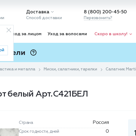
Доставка
8 (800) 200-45-50
ии
Способ доставки
Перезвонить?
ка
Уход за лицом
Уход за волосами
Скоро в школу!
ой
 Подели
ⓘ
астика и металла
Миски, салатники, тарелки
Салатник Mart
рт белый Арт.С421БЕЛ
Россия
Страна
0
Срок годности, дней