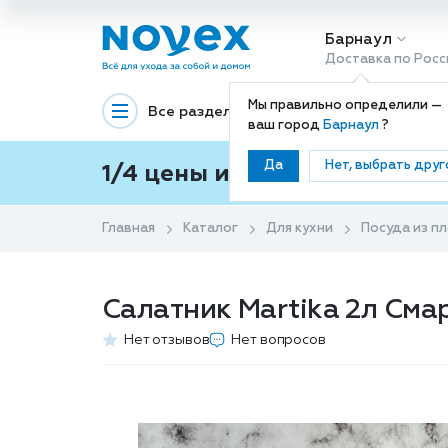
Барнаул
Доставка по Росс
Мы правильно определили —
Все разделы
Декоративная космети
ваш город
Барнаул
?
Да
Нет, выбрать друг
1/4 цены и покупки ваши с
Главная
Каталог
Для кухни
Посуда из пл
Салатник Martika 2л Сма
Нет отзывов
Нет вопросов