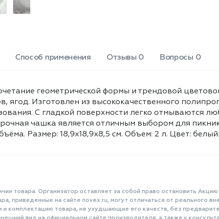
Способ применения
Отзывы 0
Вопросы 0
очетание геометрической формы и трендовой цветовой
в, ягод. Изготовлен из высококачественного полипроп
ования. С гладкой поверхности легко отмываются лю
прочная чашка является отличным выбором для пикнико
ма. Размер: 18,9x18,9x8,5 см. Объем: 2 л. Цвет: белый
ичии товара. Организатор оставляет за собой право остановить Акцию
а, приведенные на сайте novex.ru, могут отличаться от реального вне
и и комплектацию товара, не ухудшающие его качеств, без предварит
нешний вид на официальном сайте производителя, а также у консульта