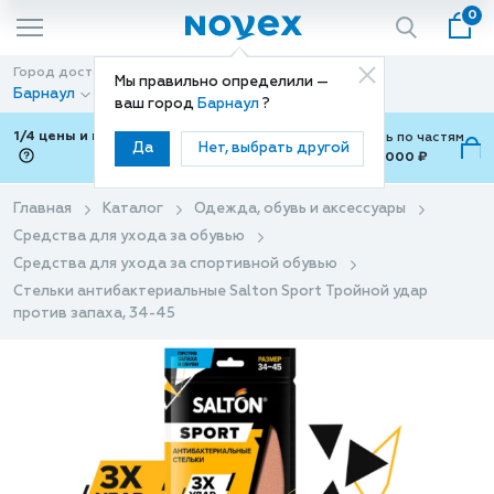
0
Город доставки
Способ доставки
Мы правильно определили —
Барнаул
Доставка
ваш город
Барнаул
?
1/4 цены и покупки ваши с Подели
Можно оплатить по частям
Да
Нет, выбрать другой
от 700 ₽ до 15,000 ₽
ⓘ
Главная
Каталог
Одежда, обувь и аксессуары
Средства для ухода за обувью
Средства для ухода за спортивной обувью
Стельки антибактериальные Salton Sport Тройной удар
против запаха, 34-45