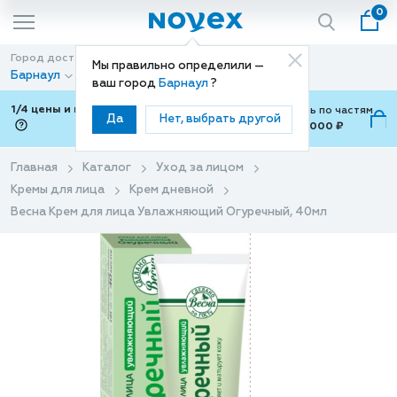
0
Город доставки
Способ доставки
Мы правильно определили —
Барнаул
Доставка
ваш город
Барнаул
?
1/4 цены и покупки ваши с Подели
Можно оплатить по частям
Да
Нет, выбрать другой
от 700 ₽ до 15,000 ₽
ⓘ
Главная
Каталог
Уход за лицом
Кремы для лица
Крем дневной
Весна Крем для лица Увлажняющий Огуречный, 40мл