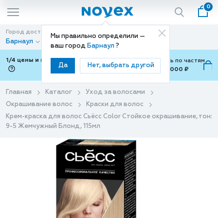
0
Город доставки
Способ доставки
Мы правильно определили —
Барнаул
Доставка
ваш город
Барнаул
?
1/4 цены и покупки ваши с Подели
Можно оплатить по частям
Да
Нет, выбрать другой
от 700 ₽ до 15,000 ₽
ⓘ
Главная
Каталог
Уход за волосами
Окрашивание волос
Краски для волос
Крем-краска для волос Сьёсс Color Стойкое окрашивание, тон:
9-5 Жемчужный Блонд, 115мл