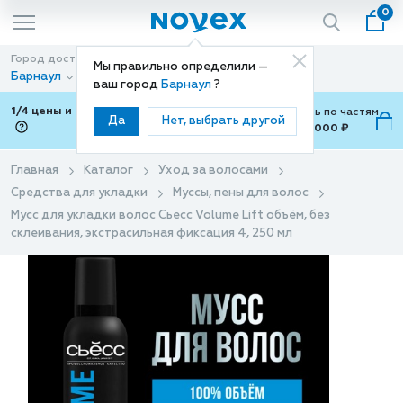
0
Город доставки
Способ доставки
Мы правильно определили —
Барнаул
Доставка
ваш город
Барнаул
?
1/4 цены и покупки ваши с Подели
Можно оплатить по частям
Да
Нет, выбрать другой
от 700 ₽ до 15,000 ₽
ⓘ
Главная
Каталог
Уход за волосами
Средства для укладки
Муссы, пены для волос
Мусс для укладки волос Сьесс Volume Lift объём, без
склеивания, экстрасильная фиксация 4, 250 мл